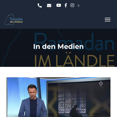
X
N
A
V
I
G
In den Medien
A
T
I
O
N
U
M
S
C
H
A
L
T
E